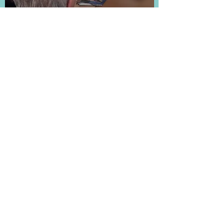
Auprès de personnes âgées
En EHPAD ou en centre d'accueil Alzheimer par
exemple, la venue d'un chien, récréative et
apaisante, est une excellente occasion :
d'
ouvrir la parole,
de
proposer des activités ludiques
(démonstrations effectuées par le chien, jeux de
société sur le thème canin),
ou encore de
travailler sur la motricité fine
via
les caresses ou le brossage par exemple.