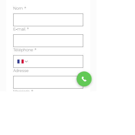
Nom
*
E‑mail
*
Téléphone
*
Adresse
Message
*
Envoyer