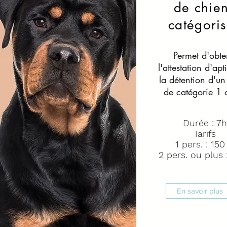
de chie
catégoris
Permet d'obte
l'attestation d'apt
la détention d'un
de catégorie 1 
Durée : 7h
Tarifs
1 pers. : 150
2 pers. ou plus 
En savoir plus