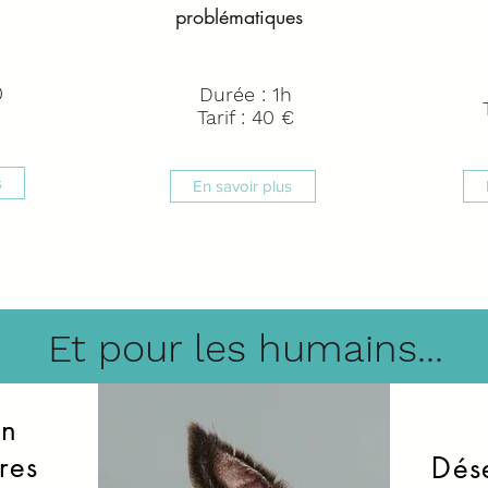
problématiques
0
Durée : 1h
Tarif : 40 €
s
En savoir plus
Et pour les humains...
on
res
Dése