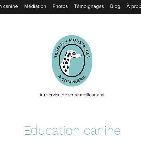
n canine
Médiation
Photos
Témoignages
Blog
À pro
Au service de votre meilleur ami
Education canine