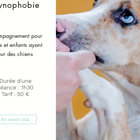
ynophobie
mpagnement pour
s et enfants ayant
ur des chiens
Durée d'une
séance : 1h30
Tarif : 50 €
En savoir plus