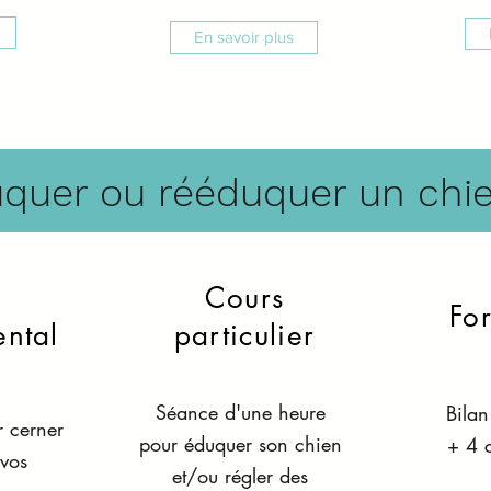
En savoir plus
quer ou rééduquer un chie
Cours
For
ntal
particulier
Séance d'une heure
​Bila
r cerner
pour éduquer son chien
+ 4 c
 vos
et/ou régler des