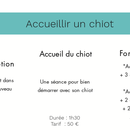
Accueillir un chiot
For
l
Accueil du chiot
tion
"Ac
+ 3 
 dans
Une séance pour bien
uveau
démarrer avec son chiot
"Ac
n
+ 2 
+ 2
Durée : 1h30
Tarif : 50 €