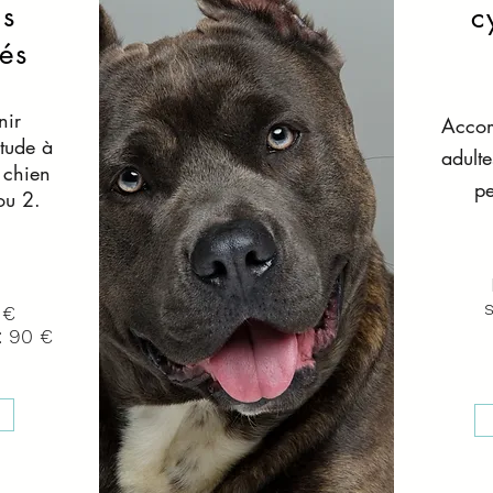
ns
c
és
nir
Acco
itude à
adulte
 chien
pe
ou 2.
 €
: 90 €